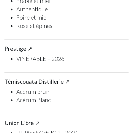
Érable et miel
Authentique
Poire et miel
Rose et épines
Prestige ↗
VINÉRABLE – 2026
Témiscouata Distillerie ↗
Acérum brun
Acérum Blanc
Union Libre ↗
UL Pinot Gris IGP – 2024